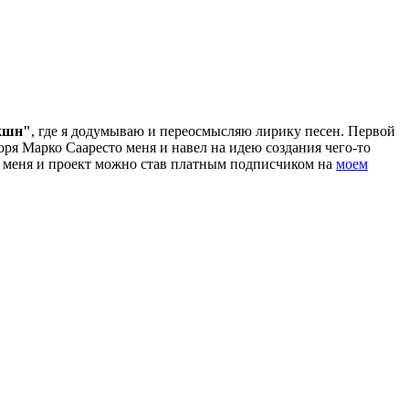
кшн"
, где я додумываю и переосмысляю лирику песен. Первой
оря Марко Сааресто меня и навел на идею создания чего-то
ь меня и проект можно став платным подписчиком на
моем