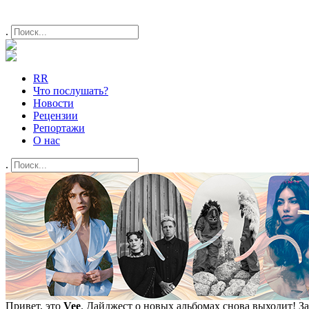
.
RR
Что послушать?
Новости
Рецензии
Репортажи
О нас
.
Привет, это
Vee
. Дайджест о новых альбомах снова выходит! З