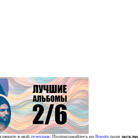
агляните в мой
телеграм
. Подписывайтесь на
Boosty
ради
эксклю