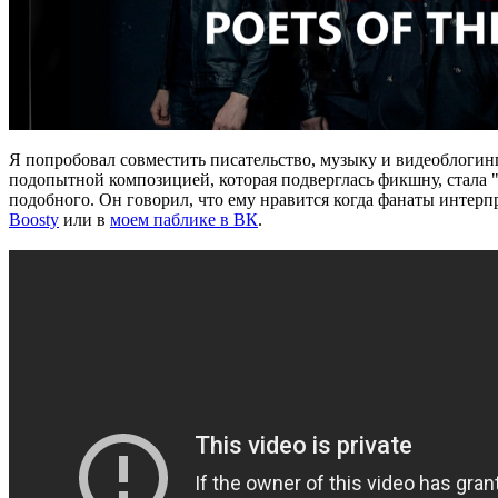
Я попробовал совместить писательство, музыку и видеоблогинг 
подопытной композицией, которая подверглась фикшну, стала
подобного. Он говорил, что ему нравится когда фанаты интер
Boosty
или в
моем паблике в ВК
.