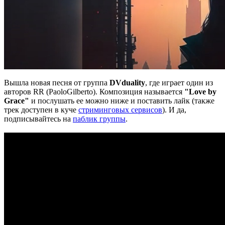
Вышла новая песня от группа
DVduality
, где играет один из
авторов RR (PaoloGilberto). Композиция называется
"Love by
Grace"
и послушать ее можно ниже и поставить лайк (также
трек доступен в куче
стриминговых сервисов
). И да,
подписывайтесь на
паблик группы
.