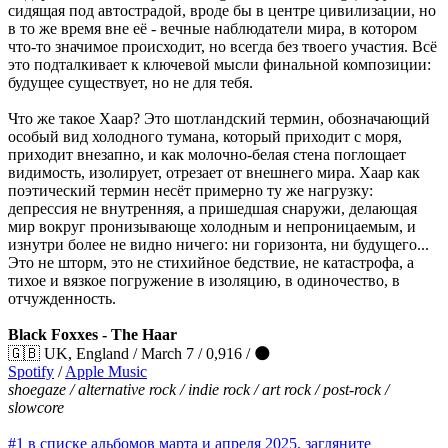
сидящая под автострадой, вроде бы в центре цивилизации, но
в то же время вне её - вечные наблюдатели мира, в котором
что-то значимое происходит, но всегда без твоего участия. Всё
это подталкивает к ключевой мысли финальной композиции:
будущее существует, но не для тебя.
Что же такое Хаар? Это шотландский термин, обозначающий
особый вид холодного тумана, который приходит с моря,
приходит внезапно, и как молочно-белая стена поглощает
видимость, изолирует, отрезает от внешнего мира. Хаар как
поэтический термин несёт примерно ту же нагрузку:
депрессия не внутренняя, а пришедшая снаружи, делающая
мир вокруг пронизывающе холодным и непроницаемым, и
изнутри более не видно ничего: ни горизонта, ни будущего...
Это не шторм, это не стихийное бедствие, не катастрофа, а
тихое и вязкое погружение в изоляцию, в одиночество, в
отчужденность.
Black Foxxes - The Haar
🇬🇧 UK, England / March 7 / 0,916 / 🌑
Spotify
/
Apple Music
shoegaze / alternative rock / indie rock / art rock / post-rock /
slowcore
#1 в списке альбомов марта и апреля 2025, загляните