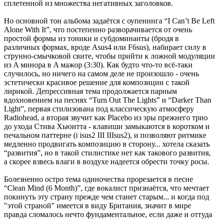
сплетенной из множества негативных заголовков.
Но основной тон альбома задаётся с оупенинга “I Can’t Be Left
Alone With It”, что постепенно разворачивается от очень
простой формы из тоники и субдоминанты (бродя в
различных формах, вроде Asus4 или F6sus), набирает силу в
струнно-смычковой свите, чтобы прийти к ложной модуляции
из A минора в A мажор (3:30). Как будто что-то всё-таки
случилось, но ничего на самом деле не произошло - очень
эстетически красивое решение для композиции с такой
лирикой. Депрессивная тема продолжается парным
вдохновением на песнях “Turn Out The Lights” и “Darker Than
Light”, первая стилизована под классическую атмосферу
Radiohead, а вторая звучит как Placebo из эры прежнего трио
до ухода Стива Хьюитта - клавиши замыкаются в коротком и
печальном паттерне (i isus2 III IIIsus2), и позволяют ритмике
медленно продвигать композицию в сторону... хотела сказать
“развития”, но в такой стилистике нет как такового развития,
а скорее взвесь влаги в воздухе надеется обрести точку росы.
Болезненно остро тема одиночества прорезается в песне
“Clean Mind (6 Month)”, где вокалист признаётся, что мечтает
покинуть эту страну прежде чем станет старым... и когда под
"этой страной" имеется в виду Британия, значит в мире
правда сломалось нечто фундаментальное, если даже и оттуда