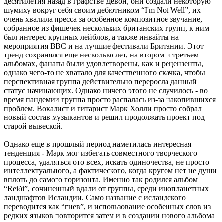
десятилетия назад в графстве Девон, они создали некоторую
шумиху вокруг себя своим дебютником “I'm Not Well”, их
очень хвалила пресса за особенное композитное звучание,
собранное из фишечек нескольких британских групп, к ним
был интерес крупных лейблов, а также инвайты на
мероприятия BBC и на лучшие фестивали Британии. Этот
тренд сохранялся еще несколько лет, на втором и третьем
альбомах, фанаты были удовлетворены, как и рецензенты,
однако чего-то не хватало для качественного скачка, чтобы
перспективная группа действительно переросла данный
статус начинающих. Однако ничего этого не случилось - во
время пандемии группа просто распалась из-за накопившихся
проблем. Вокалист и гитарист Марк Холли просто собрал
новый состав музыкантов и решил продолжать проект под
старой вывеской.
Однако еще в прошлый период наметилась интересная
тенденция - Марк мог избегать совместного творческого
процесса, удаляться ото всех, искать одиночества, не просто
интеллектуального, а фактического, когда кругом нет не души
вплоть до самого горизонта. Именно так родился альбом
“Reiði”, сочиненный вдали от группы, среди инопланетных
ландшафтов Исландии. Само название с исландского
переводится как “гнев”, и использование особенных слов из
редких языков повторится затем и в создании нового альбома