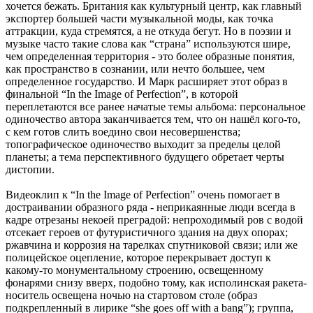
хочется бежать. Британия как культурный центр, как главный
экспортер большей части музыкальной моды, как точка
аттракции, куда стремятся, а не откуда бегут. Но в поэзии и
музыке часто такие слова как “страна” используются шире,
чем определенная территория - это более образные понятия,
как пространство в сознании, или нечто большее, чем
определенное государство. И Марк расширяет этот образ в
финальной “In the Image of Perfection”, в которой
переплетаются все ранее начатые темы альбома: персональное
одиночество автора заканчивается тем, что он нашёл кого-то,
с кем готов слить воедино свои несовершенства;
топографическое одиночество выходит за пределы целой
планеты; а тема перспективного будущего обретает черты
дистопии.
Видеоклип к “In the Image of Perfection” очень помогает в
достраивании образного ряда - неприкаянные люди всегда в
кадре отрезаны некоей преградой: непроходимый ров с водой
отсекает героев от футуристичного здания на двух опорах;
ржавчина и коррозия на тарелках спутниковой связи; или же
полицейское оцепление, которое перекрывает доступ к
какому-то монументальному строению, освещенному
фонарями снизу вверх, подобно тому, как исполинская ракета-
носитель освещена ночью на стартовом столе (образ
подкрепленный в лирике “she goes off with a bang”); группа,