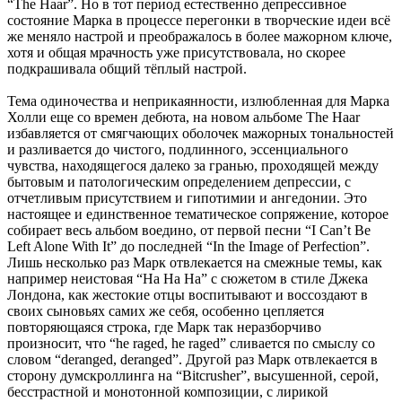
“The Haar”. Но в тот период естественно депрессивное
состояние Марка в процессе перегонки в творческие идеи всё
же меняло настрой и преображалось в более мажорном ключе,
хотя и общая мрачность уже присутствовала, но скорее
подкрашивала общий тёплый настрой.
Тема одиночества и неприкаянности, излюбленная для Марка
Холли еще со времен дебюта, на новом альбоме The Haar
избавляется от смягчающих оболочек мажорных тональностей
и разливается до чистого, подлинного, эссенциального
чувства, находящегося далеко за гранью, проходящей между
бытовым и патологическим определением депрессии, с
отчетливым присутствием и гипотимии и ангедонии. Это
настоящее и единственное тематическое сопряжение, которое
собирает весь альбом воедино, от первой песни “I Can’t Be
Left Alone With It” до последней “In the Image of Perfection”.
Лишь несколько раз Марк отвлекается на смежные темы, как
например неистовая “Ha Ha Ha” с сюжетом в стиле Джека
Лондона, как жестокие отцы воспитывают и воссоздают в
своих сыновьях самих же себя, особенно цепляется
повторяющаяся строка, где Марк так неразборчиво
произносит, что “he raged, he raged” сливается по смыслу со
словом “deranged, deranged”. Другой раз Марк отвлекается в
сторону думскроллинга на “Bitcrusher”, высушенной, серой,
бесстрастной и монотонной композиции, с лирикой