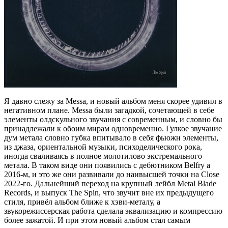
Я давно слежу за Messa, и новый альбом меня скорее удивил в
негативном плане. Messa были загадкой, сочетающей в себе
элементы олдскульного звучания с современным, и словно бы
принадлежали к обоим мирам одновременно. Гулкое звучание
дум метала словно губка впитывало в себя фьюжн элементы,
из джаза, ориентальной музыки, психоделического рока,
иногда сваливаясь в полное молотилово экстремального
метала. В таком виде они появились с дебютником Belfry а
2016-м, и это же они развивали до наивысшей точки на Close
2022-го. Дальнейший переход на крупный лейбл Metal Blade
Records, и выпуск The Spin, что звучит вне их предыдущего
стиля, привёл альбом ближе к хэви-металу, а
звукорежиссерская работа сделала эквализацию и компрессию
более зажатой. И при этом новый альбом стал самым