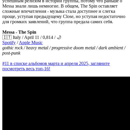
успешным релизом в истории группы, потому что раньше о
Messa знали лишь немногие. В общем, The Spin оставляет
сложные впечатления - музыка стала доступнее и слегка
проще, уступая предыдущему Close, но уступая недостаточно
для громких заявлений, что группа предала самих себя.
Messa - The Spin
🇮🇹 Italy / April 11 / 0,814 / 🌙
Spotify
/
Apple Music
gothic rock / heavy metal / progressive doom metal / dark ambient /
post-punk
#11 в списке альбомов марта и апреля 2025, загляните
посмотреть весь топ-16!